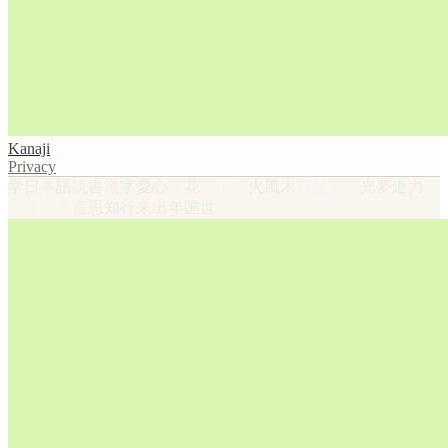
Kanaji
Privacy
学
日
本
語
読
書
漢
字
愛
心
友
花
空
山
水
火
風
木
月
星
雨
雪
光
夢
道
力
人
大
生
時
見
言
思
知
行
来
出
年
国
世